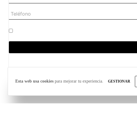
He leído y acepto la política de privacidad
Esta web usa cookies
para mejorar tu experiencia.
GESTIONAR
Contacto
Legal
Privacidad
© Dcore 2026