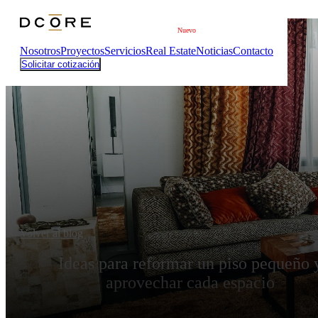
Saltar al contenido principal
Saltar al pie de página
Nuevo
Nosotros
Proyectos
Servicios
Real Estate
Noticias
Contacto
Solicitar cotización
Volver al blog
Ideas para reformar un piso pequeño 
aprovechar cada espacio