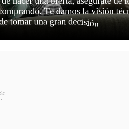
d
e
h
a
c
e
r
u
n
a
o
f
e
r
t
a
,
a
s
e
g
ú
r
a
t
e
d
e
l
c
o
m
p
r
a
n
d
o
.
T
e
d
a
m
o
s
l
a
v
i
s
i
ó
n
t
é
c
d
e
t
o
m
a
r
u
n
a
g
r
a
n
d
e
c
i
s
i
ó
n
.
ble
n…