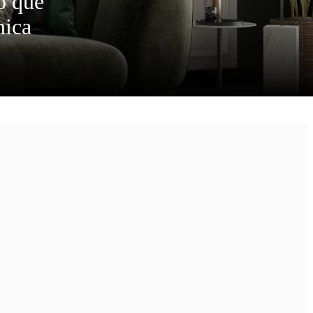
o
q
u
e
n
i
c
a