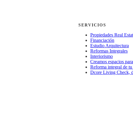
SERVICIOS
Propiedades Real Esta
Financiación
Estudio Arquitectura
Reformas Integrales
Interiorismo
Creamos espacios par
Reforma integral de tu 
Dcore Living Check, de