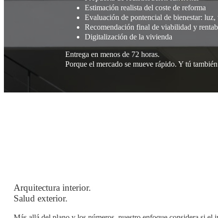
Estimación realista del coste de reforma
Evaluación de pontencial de bienestar: luz,
Recomendación final de viabilidad y rentab
Digitalización de la vivienda
Entrega en menos de 72 horas.
Porque el mercado se mueve rápido. Y tú también
Arquitectura interior.
Salud exterior.
Más allá del plano y los números, nuestro enfoque considera si el 