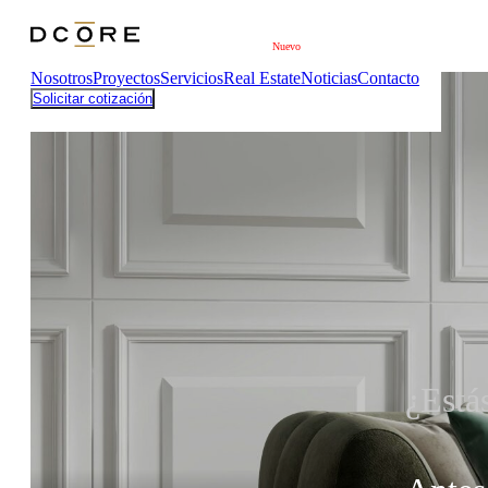
Saltar al contenido principal
Nuevo
Nosotros
Proyectos
Servicios
Real Estate
Noticias
Contacto
Solicitar cotización
¿Está