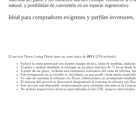
natural, y posibilidad de convertirlo en un espacio regenerativo
Ideal para compradores exigentes y perfiles inversores.
El servicio Dcore Living Check tiene un coste único de
495 €
(IVA incluido).
Incluye la visita presencial con nuestro equipo técnico, toma de medidas, elaboració
El plano y análisis detallado se entregan en un plazo máximo de 72 horas desde la 
A partir de ese plano, recibirás una estimación orientativa del coste de reforma, ba
Este presupuesto no es cerrado ni vinculante, ya que puede variar según materiale
En caso de contratar la reforma con Dcore, elaboraremos un presupuesto detallado 
El importe del servicio se descontará íntegramente si contratas la reforma con Dco
Este servicio está disponible exclusivamente para viviendas ubicadas en la Comu
No incluye inspecciones técnicas especializadas (como ITE, ensayos estructurales, 