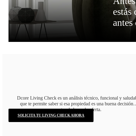
A
n
t
e
s
e
s
t
á
s
a
n
t
e
s
Dcore Living Check es un análisis técnico, funcional y saluda
que te permite saber si esa propiedad es una buena decisió
antes de hacer la oferta.
SOLICITA TU LIVING CHECK AHORA