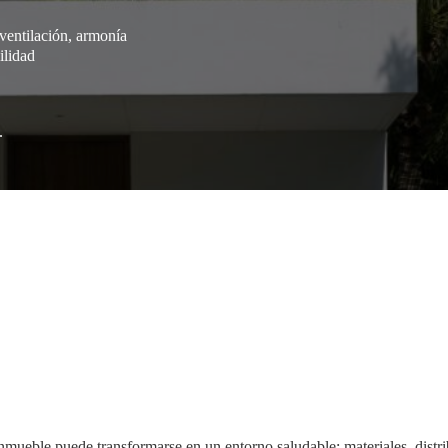
 ventilación, armonía
ilidad
.
inmueble puede transformarse en un entorno saludable: materiales, distri