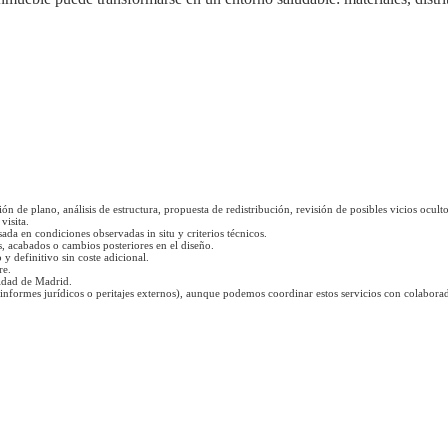
n de plano, análisis de estructura, propuesta de redistribución, revisión de posibles vicios oculto
visita.
sada en condiciones observadas in situ y criterios técnicos.
s, acabados o cambios posteriores en el diseño.
y definitivo sin coste adicional.
re.
nidad de Madrid.
informes jurídicos o peritajes externos), aunque podemos coordinar estos servicios con colaborad