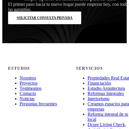
El primer paso hacia tu nuevo hogar puede empezar hoy, con toda
las garantías.
SOLICITAR CONSULTA PRIVADA
ESTUDIO
SERVICIOS
Nosotros
Propiedades Real Esta
Proyectos
Financiación
Testimonios
Estudio Arquitectura
Contacto
Reformas Integrales
Noticias
Interiorismo
Preguntas frecuentes
Creamos espacios para
empresas
Reforma integral de tu
local
Dcore Living Check,