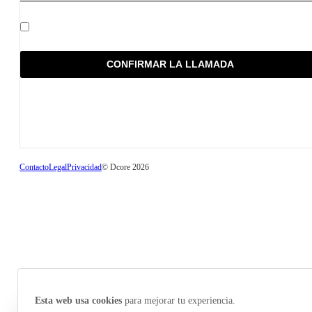
He leído y acepto la política de privacidad
CONFIRMAR LA LLAMADA
Contacto
Legal
Privacidad
© Dcore 2026
Esta web usa cookies
para mejorar tu experiencia.